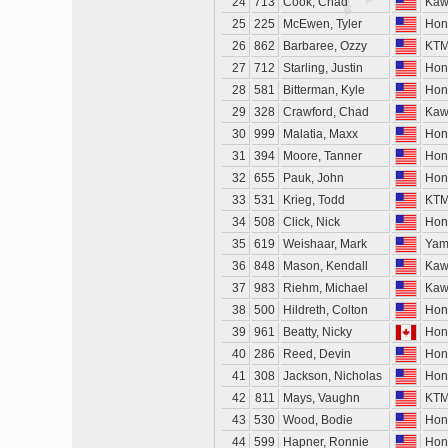
24
713
Cook, Chad
Kaw
25
225
McEwen, Tyler
Hon
26
862
Barbaree, Ozzy
KT
27
712
Starling, Justin
Hon
28
581
Bitterman, Kyle
Hon
29
328
Crawford, Chad
Kaw
30
999
Malatia, Maxx
Hon
31
394
Moore, Tanner
Hon
32
655
Pauk, John
Hon
33
531
Krieg, Todd
KT
34
508
Click, Nick
Hon
35
619
Weishaar, Mark
Yam
36
848
Mason, Kendall
Kaw
37
983
Riehm, Michael
Kaw
38
500
Hildreth, Colton
Hon
39
961
Beatty, Nicky
Hon
40
286
Reed, Devin
Hon
41
308
Jackson, Nicholas
Hon
42
811
Mays, Vaughn
KT
43
530
Wood, Bodie
Hon
44
599
Hapner, Ronnie
Hon