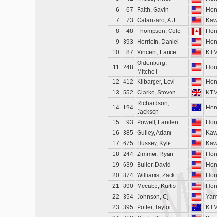
6
67
Faith, Gavin
Hon
7
73
Catanzaro, A.J.
Kaw
8
48
Thompson, Cole
Hon
9
393
Herrlein, Daniel
Hon
10
87
Vincent, Lance
KT
Oldenburg,
11
248
Hon
Mitchell
12
412
Kilbarger, Levi
Hon
13
552
Clarke, Steven
KT
Richardson,
14
194
Hon
Jackson
15
93
Powell, Landen
Hon
16
385
Gulley, Adam
Kaw
17
675
Hussey, Kyle
Kaw
18
244
Zimmer, Ryan
Hon
19
639
Buller, David
Hon
20
874
Williams, Zack
Hon
21
890
Mccabe, Kurtis
Hon
22
354
Johnson, Cj
Yam
23
395
Potter, Taylor
KT