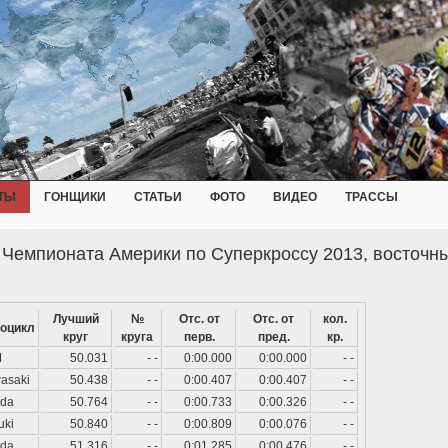
ТЫ
ГОНЩИКИ
СТАТЬИ
ФОТО
ВИДЕО
ТРАССЫ
 Чемпионата Америки по Суперкроссу 2013, восточн
Лучший
№
Отс. от
Отс. от
кол.
оцикл
круг
круга
перв.
пред.
кр.
M
50.031
- -
0:00.000
0:00.000
- -
asaki
50.438
- -
0:00.407
0:00.407
- -
da
50.764
- -
0:00.733
0:00.326
- -
uki
50.840
- -
0:00.809
0:00.076
- -
da
51.316
- -
0:01.285
0:00.476
- -