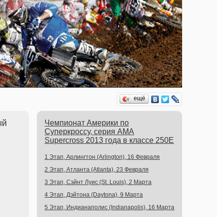
ещё
ый
Чемпионат Америки по
Суперкроссу, серия AMA
Supercross 2013 года в классе 250E
1 Этап, Арлингтон (Arlington), 16 Февраля
2 Этап, Атланта (Atlanta), 23 Февраля
3 Этап, Сэйнт Луис (St. Louis), 2 Марта
4 Этап, Дэйтона (Daytona), 9 Марта
5 Этап, Индианаполис (Indianapolis), 16 Марта