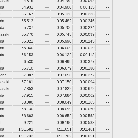
asaki
54.816
- -
0:04.785
0:00.062
- -
da
54.931
- -
0:04.900
0:00.115
- -
M
55.167
- -
0:05.136
0:00.236
- -
da
55.513
- -
0:05.482
0:00.346
- -
da
55.737
- -
0:05.706
0:00.224
- -
asaki
55.776
- -
0:05.745
0:00.039
- -
da
56.021
- -
0:05.990
0:00.245
- -
da
56.040
- -
0:06.009
0:00.019
- -
da
56.153
- -
0:06.122
0:00.113
- -
M
56.530
- -
0:06.499
0:00.377
- -
da
56.710
- -
0:06.679
0:00.180
- -
aha
57.087
- -
0:07.056
0:00.377
- -
asaki
57.181
- -
0:07.150
0:00.094
- -
asaki
57.853
- -
0:07.822
0:00.672
- -
da
57.915
- -
0:07.884
0:00.062
- -
da
58.080
- -
0:08.049
0:00.165
- -
da
58.130
- -
0:08.099
0:00.050
- -
da
58.683
- -
0:08.652
0:00.553
- -
M
59.221
- -
0:09.190
0:00.538
- -
da
1:01.682
- -
0:11.651
0:02.461
- -
da
1:01.733
- -
0:11.702
0:00.051
- -