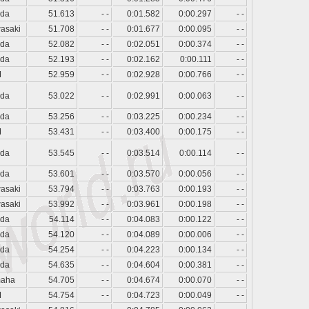
da
51.613
- -
0:01.582
0:00.297
- -
asaki
51.708
- -
0:01.677
0:00.095
- -
da
52.082
- -
0:02.051
0:00.374
- -
da
52.193
- -
0:02.162
0:00.111
- -
M
52.959
- -
0:02.928
0:00.766
- -
da
53.022
- -
0:02.991
0:00.063
- -
da
53.256
- -
0:03.225
0:00.234
- -
M
53.431
- -
0:03.400
0:00.175
- -
da
53.545
- -
0:03.514
0:00.114
- -
da
53.601
- -
0:03.570
0:00.056
- -
asaki
53.794
- -
0:03.763
0:00.193
- -
asaki
53.992
- -
0:03.961
0:00.198
- -
da
54.114
- -
0:04.083
0:00.122
- -
da
54.120
- -
0:04.089
0:00.006
- -
da
54.254
- -
0:04.223
0:00.134
- -
da
54.635
- -
0:04.604
0:00.381
- -
aha
54.705
- -
0:04.674
0:00.070
- -
M
54.754
- -
0:04.723
0:00.049
- -