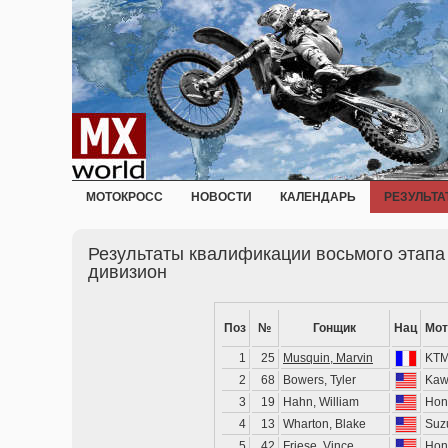
МОТОКРОСС
НОВОСТИ
КАЛЕНДАРЬ
РЕЗУЛЬТА
Результаты квалификации восьмого этапа
дивизион
Поз
№
Гонщик
Нац
Мот
1
25
Musquin, Marvin
KT
2
68
Bowers, Tyler
Kaw
3
19
Hahn, William
Hon
4
13
Wharton, Blake
Suz
5
42
Friese, Vince
Hon