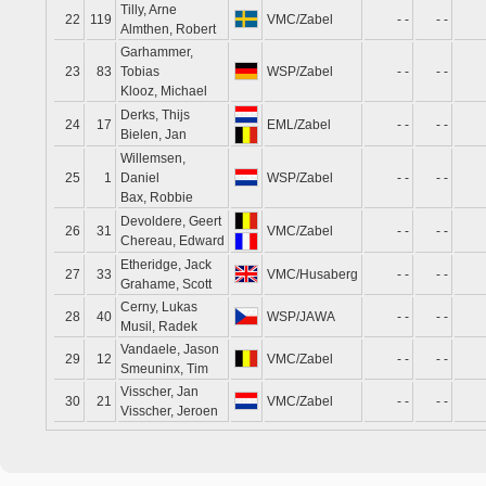
Tilly, Arne
22
119
VMC/Zabel
- -
- -
Almthen, Robert
Garhammer,
23
83
Tobias
WSP/Zabel
- -
- -
Klooz, Michael
Derks, Thijs
24
17
EML/Zabel
- -
- -
Bielen, Jan
Willemsen,
25
1
Daniel
WSP/Zabel
- -
- -
Bax, Robbie
Devoldere, Geert
26
31
VMC/Zabel
- -
- -
Chereau, Edward
Etheridge, Jack
27
33
VMC/Husaberg
- -
- -
Grahame, Scott
Cerny, Lukas
28
40
WSP/JAWA
- -
- -
Musil, Radek
Vandaele, Jason
29
12
VMC/Zabel
- -
- -
Smeuninx, Tim
Visscher, Jan
30
21
VMC/Zabel
- -
- -
Visscher, Jeroen