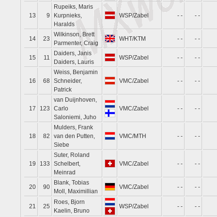
Rupeiks, Maris
13
9
Kurpnieks,
WSP/Zabel
- -
- -
Haralds
Wilkinson, Brett
14
23
WHT/KTM
- -
- -
Parmenter, Craig
Daiders, Janis
15
11
WSP/Zabel
- -
- -
Daiders, Lauris
Weiss, Benjamin
16
68
Schneider,
VMC/Zabel
- -
- -
Patrick
van Duijnhoven,
17
123
Carlo
VMC/Zabel
- -
- -
Saloniemi, Juho
Mulders, Frank
18
82
van den Putten,
VMC/MTH
- -
- -
Siebe
Suter, Roland
19
133
Schelbert,
VMC/Zabel
- -
- -
Meinrad
Blank, Tobias
20
90
VMC/Zabel
- -
- -
Moll, Maximillian
Roes, Bjorn
21
25
WSP/Zabel
- -
- -
Kaelin, Bruno