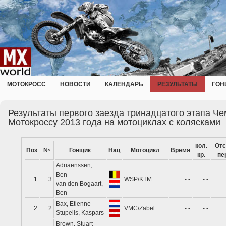
МОТОКРОСС
НОВОСТИ
КАЛЕНДАРЬ
РЕЗУЛЬТАТЫ
ГОН
Результаты первого заезда тринадцатого этапа Ч
Мотокроссу 2013 года на мотоциклах с колясками
кол.
Отс
Поз
№
Гонщик
Нац
Мотоцикл
Время
кр.
пе
Adriaenssen,
Ben
1
3
WSP/KTM
- -
- -
van den Bogaart,
Ben
Bax, Etienne
2
2
VMC/Zabel
- -
- -
Stupelis, Kaspars
Brown, Stuart