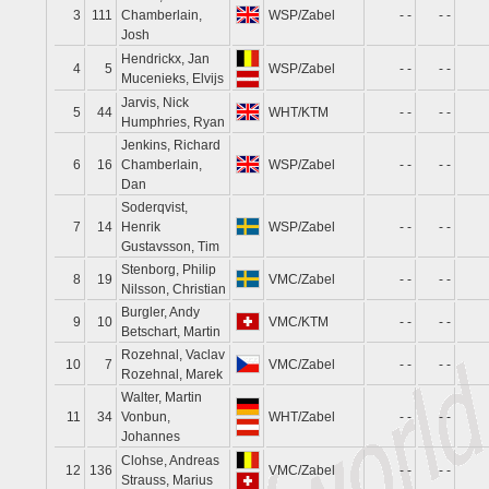
3
111
Chamberlain,
WSP/Zabel
- -
- -
Josh
Hendrickx, Jan
4
5
WSP/Zabel
- -
- -
Mucenieks, Elvijs
Jarvis, Nick
5
44
WHT/KTM
- -
- -
Humphries, Ryan
Jenkins, Richard
6
16
Chamberlain,
WSP/Zabel
- -
- -
Dan
Soderqvist,
7
14
Henrik
WSP/Zabel
- -
- -
Gustavsson, Tim
Stenborg, Philip
8
19
VMC/Zabel
- -
- -
Nilsson, Christian
Burgler, Andy
9
10
VMC/KTM
- -
- -
Betschart, Martin
Rozehnal, Vaclav
10
7
VMC/Zabel
- -
- -
Rozehnal, Marek
Walter, Martin
11
34
Vonbun,
WHT/Zabel
- -
- -
Johannes
Clohse, Andreas
12
136
VMC/Zabel
- -
- -
Strauss, Marius