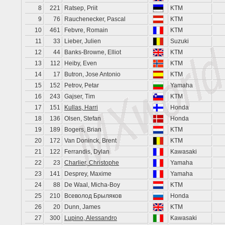
8
221
Ratsep, Priit
KTM
9
76
Rauchenecker, Pascal
KTM
10
461
Febvre, Romain
KTM
11
33
Lieber, Julien
Suzuki
12
44
Banks-Browne, Elliot
KTM
13
112
Heiby, Even
KTM
14
17
Butron, Jose Antonio
KTM
15
152
Petrov, Petar
Yamaha
16
243
Gajser, Tim
KTM
17
151
Kullas, Harri
Honda
18
136
Olsen, Stefan
Honda
19
189
Bogers, Brian
KTM
20
172
Van Doninck, Brent
KTM
21
122
Ferrandis, Dylan
Kawasaki
22
23
Charlier, Christophe
Yamaha
23
141
Desprey, Maxime
Yamaha
24
88
De Waal, Micha-Boy
KTM
25
210
Всеволод Брыляков
Honda
26
20
Dunn, James
KTM
27
300
Lupino, Alessandro
Kawasaki