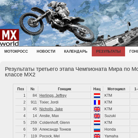
МОТОКРОСС
НОВОСТИ
КАЛЕНДАРЬ
РЕЗУЛЬТАТЫ
ГОН
Результаты третьего этапа Чемпионата Мира по Мо
классе MX2
Поз
№
Гонщик
Нац
Мотоцикл
1
1
84
Herlings, Jeffrey
KTM
2
911
Tixier, Jordi
KTM
3
45
Nicholls, Jake
KTM
4
14
Anstie, Max
Suzuki
5
259
Coldenhoff, Glenn
KTM
6
59
Александр Тонков
Honda
7
119
Pocock, Mel
Yamaha