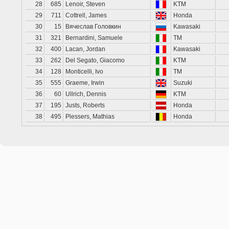
28
685
Lenoir, Steven
KTM
29
711
Cottrell, James
Honda
30
15
Вячеслав Головкин
Kawasaki
31
321
Bernardini, Samuele
TM
32
400
Lacan, Jordan
Kawasaki
33
262
Del Segato, Giacomo
KTM
34
128
Monticelli, Ivo
TM
35
555
Graeme, Irwin
Suzuki
36
60
Ullrich, Dennis
KTM
37
195
Justs, Roberts
Honda
38
495
Plessers, Mathias
Honda