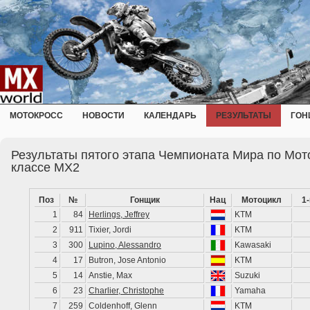
МОТОКРОСС
НОВОСТИ
КАЛЕНДАРЬ
РЕЗУЛЬТАТЫ
ГОН
Результаты пятого этапа Чемпионата Мира по Мото
классе MX2
Поз
№
Гонщик
Нац
Мотоцикл
1
1
84
Herlings, Jeffrey
KTM
2
911
Tixier, Jordi
KTM
3
300
Lupino, Alessandro
Kawasaki
4
17
Butron, Jose Antonio
KTM
5
14
Anstie, Max
Suzuki
6
23
Charlier, Christophe
Yamaha
7
259
Coldenhoff, Glenn
KTM