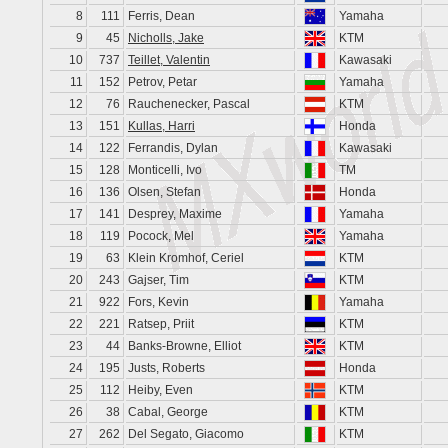
8
111
Ferris, Dean
Yamaha
9
45
Nicholls, Jake
KTM
10
737
Teillet, Valentin
Kawasaki
11
152
Petrov, Petar
Yamaha
12
76
Rauchenecker, Pascal
KTM
13
151
Kullas, Harri
Honda
14
122
Ferrandis, Dylan
Kawasaki
15
128
Monticelli, Ivo
TM
16
136
Olsen, Stefan
Honda
17
141
Desprey, Maxime
Yamaha
18
119
Pocock, Mel
Yamaha
19
63
Klein Kromhof, Ceriel
KTM
20
243
Gajser, Tim
KTM
21
922
Fors, Kevin
Yamaha
22
221
Ratsep, Priit
KTM
23
44
Banks-Browne, Elliot
KTM
24
195
Justs, Roberts
Honda
25
112
Heiby, Even
KTM
26
38
Cabal, George
KTM
27
262
Del Segato, Giacomo
KTM