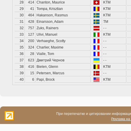
28
414
Chanton, Maurice
KTM
29
41
Tompa, Krisztian
KTM
30
464
Hakanson, Rasmus
KTM
31
428
Einarsson, Adam
TM
32
757
Zuks, Rainers
- -
33
127
Ulivi, Manuel
KTM
34
200
Verhaeghe, Scotty
- -
35
324
Charlier, Maxime
- -
36
28
Vialle, Tom
- -
37
623
Дмитрий Чернов
- -
38
416
Bielen, Glenn
KTM
39
15
Petersen, Marcus
- -
40
6
Papi, Brock
KTM
При перепечатке и цитировании информации
Реклама на