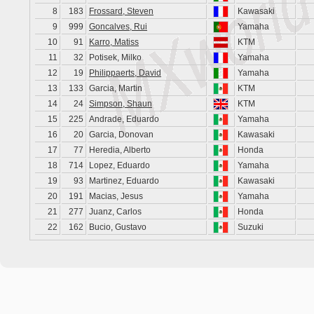
8
183
Frossard, Steven
Kawasaki
9
999
Goncalves, Rui
Yamaha
10
91
Karro, Matiss
KTM
11
32
Potisek, Milko
Yamaha
12
19
Philippaerts, David
Yamaha
13
133
Garcia, Martin
KTM
14
24
Simpson, Shaun
KTM
15
225
Andrade, Eduardo
Yamaha
16
20
Garcia, Donovan
Kawasaki
17
77
Heredia, Alberto
Honda
18
714
Lopez, Eduardo
Yamaha
19
93
Martinez, Eduardo
Kawasaki
20
191
Macias, Jesus
Yamaha
21
277
Juanz, Carlos
Honda
22
162
Bucio, Gustavo
Suzuki