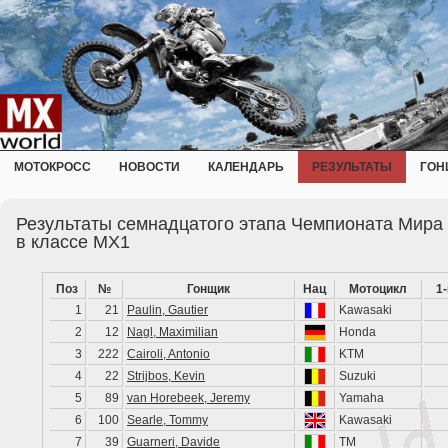
МОТОКРОСС
НОВОСТИ
КАЛЕНДАРЬ
РЕЗУЛЬТАТЫ
ГОН
Результаты семнадцатого этапа Чемпионата Мира 
в классе MX1
Поз
№
Гонщик
Нац
Мотоцикл
1
1
21
Paulin, Gautier
Kawasaki
2
12
Nagl, Maximilian
Honda
3
222
Cairoli, Antonio
KTM
4
22
Strijbos, Kevin
Suzuki
5
89
van Horebeek, Jeremy
Yamaha
6
100
Searle, Tommy
Kawasaki
7
39
Guarneri, Davide
TM