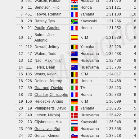
5
991
Watson, Nathan
Husqvarna
1:31.070
8
6
11
Bengtson, Filip
Honda
1:31.121
1
7
461
Febvre, Romain
Yamaha
1:31.130
10
8
28
Rattray, Tyla
Kawasaki
1:31.266
8
9
21
Paulin, Gautier
Honda
1:31.352
8
Butron, Jose
10
17
KTM
1:31.939
6
Antonio
11
212
Dewulf, Jeffrey
Yamaha
1:32.228
6
12
47
Waters, Todd
Husqvarna
1:32.438
4
13
12
Nagl, Maximilian
Husqvarna
1:32.438
8
14
111
Ferris, Dean
Husqvarna
1:33.706
4
15
185
Wouts, Kevin
KTM
1:34.017
8
16
926
Delince, Jeremy
Honda
1:34.468
7
17
39
Guarneri, Davide
TM
1:35.423
7
18
23
Charlier, Christophe
Honda
1:35.730
9
19
156
Heidecke, Angus
KTM
1:36.099
8
20
19
Philippaerts, David
Yamaha
1:36.235
5
21
349
Larsen, Nikolaj
Husqvarna
1:36.422
6
22
13
Gijsbertsen, Mike
Kawasaki
1:36.948
5
23
999
Goncalves, Rui
Husqvarna
1:37.358
8
24
62
Gercar, Klemen
Husqvarna
1:37.518
4