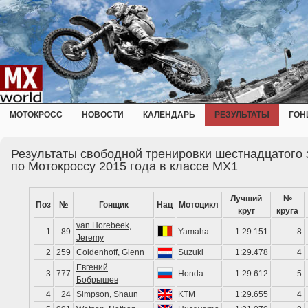
МОТОКРОСС
НОВОСТИ
КАЛЕНДАРЬ
РЕЗУЛЬТАТЫ
ГОН
Результаты свободной тренировки шестнадцатого
по Мотокроссу 2015 года в классе MX1
Лучший
№
Поз
№
Гонщик
Нац
Мотоцикл
круг
круга
van Horebeek,
1
89
Yamaha
1:29.151
8
Jeremy
2
259
Coldenhoff, Glenn
Suzuki
1:29.478
4
Евгений
3
777
Honda
1:29.612
5
Бобрышев
4
24
Simpson, Shaun
KTM
1:29.655
4