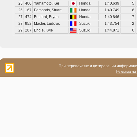
25
400
Yamamoto, Kei
Honda
1:40.639
5
26
167
Edmonds, Stuart
Honda
1:40.749
6
27
474
Boulard, Bryan
Honda
1:40.846
7
28
952
Macler, Ludovic
Suzuki
1:43.754
2
29
287
Engle, Kyle
Suzuki
1:44.871
6
При перепечатке и цитировании информации
Реклама на