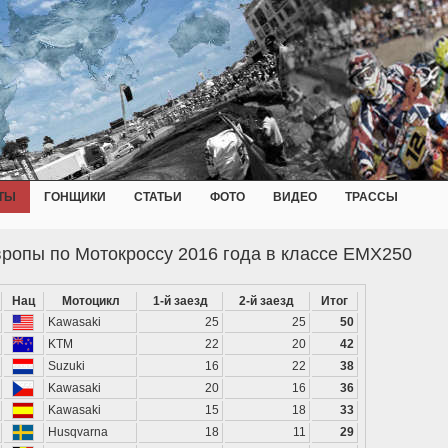
ТЫ
ГОНЩИКИ
СТАТЬИ
ФОТО
ВИДЕО
ТРАССЫ
вропы по Мотокроссу 2016 года в классе EMX250
Нац
Мотоцикл
1-й заезд
2-й заезд
Итог
Kawasaki
25
25
50
KTM
22
20
42
Suzuki
16
22
38
Kawasaki
20
16
36
Kawasaki
15
18
33
Husqvarna
18
11
29