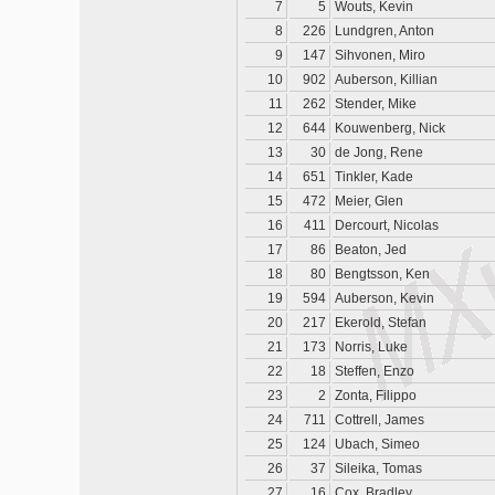
7
5
Wouts, Kevin
8
226
Lundgren, Anton
9
147
Sihvonen, Miro
10
902
Auberson, Killian
11
262
Stender, Mike
12
644
Kouwenberg, Nick
13
30
de Jong, Rene
14
651
Tinkler, Kade
15
472
Meier, Glen
16
411
Dercourt, Nicolas
17
86
Beaton, Jed
18
80
Bengtsson, Ken
19
594
Auberson, Kevin
20
217
Ekerold, Stefan
21
173
Norris, Luke
22
18
Steffen, Enzo
23
2
Zonta, Filippo
24
711
Cottrell, James
25
124
Ubach, Simeo
26
37
Sileika, Tomas
27
16
Cox, Bradley