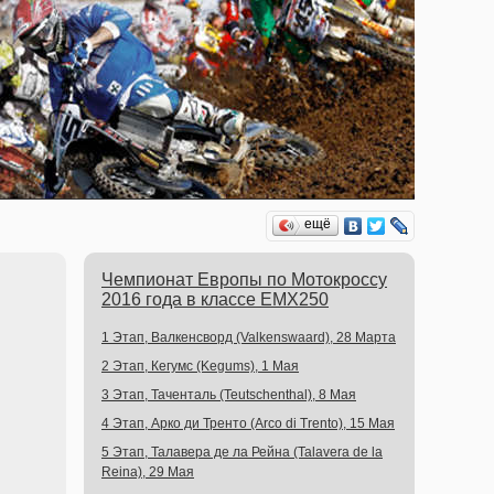
ещё
Чемпионат Европы по Мотокроссу
2016 года в классе EMX250
1 Этап, Валкенсворд (Valkenswaard), 28 Марта
2 Этап, Кегумс (Kegums), 1 Мая
3 Этап, Таченталь (Teutschenthal), 8 Мая
4 Этап, Арко ди Тренто (Arco di Trento), 15 Мая
5 Этап, Талавера де ла Рейна (Talavera de la
Reina), 29 Мая