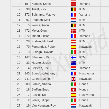
8
101
Sabulis, Karlis
Yamaha
9
90
Triest, Nick
KTM
10
172
Boisrame, Mathys
Yamaha
11
97
Engelen, Max
KTM
12
5
Wouts, Kevin
KTM
13
472
Meier, Glen
KTM
14
872
Imbert, Lucas
Yamaha
15
28
Kratzer, Michael
KTM
16
70
Fernandez, Ruben
Kawasaki
17
3
Cislaghi, Davide
KTM
18
147
Sihvonen, Miro
KTM
19
33
Natzke, Josiah
KTM
20
4
Leijtens, Eric
Yamaha
21
945
Bourdon, Anthony
Husqvarna
22
711
Cottrell, James
Kawasaki
23
303
Forato, Alberto
Honda
24
18
Steffen, Enzo
Honda
25
7
Bussot, Nil
Husqvarna
26
2
Zonta, Filippo
Honda
27
19
Van Heugten, Roy
Kawasaki