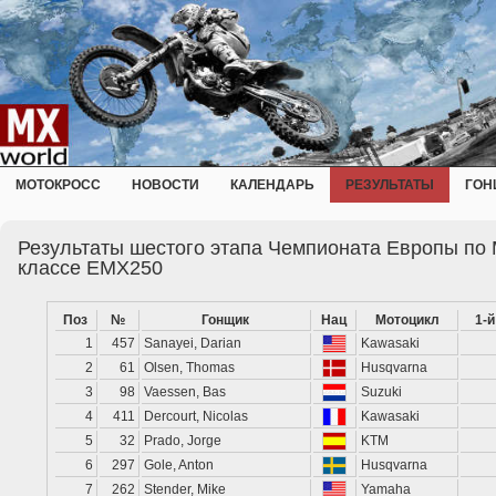
МОТОКРОСС
НОВОСТИ
КАЛЕНДАРЬ
РЕЗУЛЬТАТЫ
ГОН
Результаты шестого этапа Чемпионата Европы по 
классе EMX250
Поз
№
Гонщик
Нац
Мотоцикл
1-й
1
457
Sanayei, Darian
Kawasaki
2
61
Olsen, Thomas
Husqvarna
3
98
Vaessen, Bas
Suzuki
4
411
Dercourt, Nicolas
Kawasaki
5
32
Prado, Jorge
KTM
6
297
Gole, Anton
Husqvarna
7
262
Stender, Mike
Yamaha