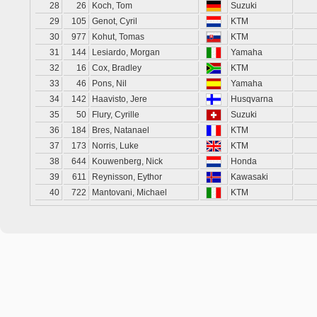
28
26
Koch, Tom
Suzuki
29
105
Genot, Cyril
KTM
30
977
Kohut, Tomas
KTM
31
144
Lesiardo, Morgan
Yamaha
32
16
Cox, Bradley
KTM
33
46
Pons, Nil
Yamaha
34
142
Haavisto, Jere
Husqvarna
35
50
Flury, Cyrille
Suzuki
36
184
Bres, Natanael
KTM
37
173
Norris, Luke
KTM
38
644
Kouwenberg, Nick
Honda
39
611
Reynisson, Eythor
Kawasaki
40
722
Mantovani, Michael
KTM