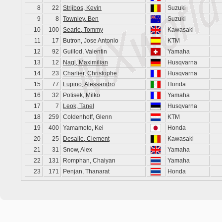
8
22
Strijbos, Kevin
Suzuki
9
8
Townley, Ben
Suzuki
10
100
Searle, Tommy
Kawasaki
11
17
Butron, Jose Antonio
KTM
12
92
Guillod, Valentin
Yamaha
13
12
Nagl, Maximilian
Husqvarna
14
23
Charlier, Christophe
Husqvarna
15
77
Lupino, Alessandro
Honda
16
32
Potisek, Milko
Yamaha
17
7
Leok, Tanel
Husqvarna
18
259
Coldenhoff, Glenn
KTM
19
400
Yamamoto, Kei
Honda
20
25
Desalle, Clement
Kawasaki
21
31
Snow, Alex
Yamaha
22
131
Romphan, Chaiyan
Yamaha
23
171
Penjan, Thanarat
Honda