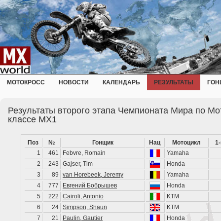
МОТОКРОСС
НОВОСТИ
КАЛЕНДАРЬ
РЕЗУЛЬТАТЫ
ГОН
Результаты второго этапа Чемпионата Мира по Мот
классе MX1
Поз
№
Гонщик
Нац
Мотоцикл
1
1
461
Febvre, Romain
Yamaha
2
243
Gajser, Tim
Honda
3
89
van Horebeek, Jeremy
Yamaha
4
777
Евгений Бобрышев
Honda
5
222
Cairoli, Antonio
KTM
6
24
Simpson, Shaun
KTM
7
21
Paulin, Gautier
Honda