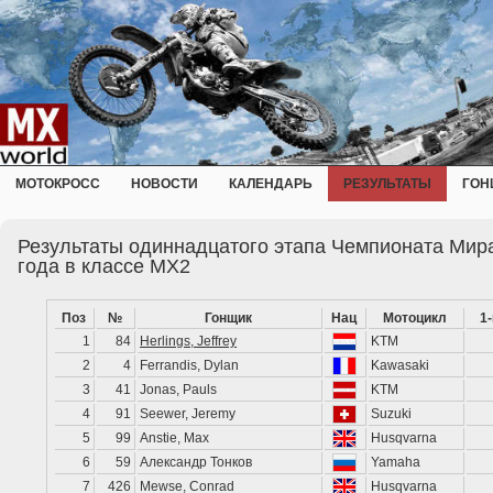
МОТОКРОСС
НОВОСТИ
КАЛЕНДАРЬ
РЕЗУЛЬТАТЫ
ГОН
Результаты одиннадцатого этапа Чемпионата Мира
года в классе MX2
Поз
№
Гонщик
Нац
Мотоцикл
1
1
84
Herlings, Jeffrey
KTM
2
4
Ferrandis, Dylan
Kawasaki
3
41
Jonas, Pauls
KTM
4
91
Seewer, Jeremy
Suzuki
5
99
Anstie, Max
Husqvarna
6
59
Александр Тонков
Yamaha
7
426
Mewse, Conrad
Husqvarna