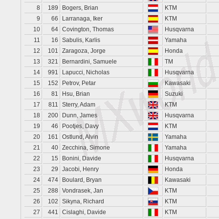
8
189
Bogers, Brian
KTM
9
66
Larranaga, Iker
KTM
10
64
Covington, Thomas
Husqvarna
11
16
Sabulis, Karlis
Yamaha
12
101
Zaragoza, Jorge
Honda
13
321
Bernardini, Samuele
TM
14
991
Lapucci, Nicholas
Husqvarna
15
152
Petrov, Petar
Kawasaki
16
81
Hsu, Brian
Suzuki
17
811
Sterry, Adam
KTM
18
200
Dunn, James
Husqvarna
19
46
Pootjes, Davy
KTM
20
161
Ostlund, Alvin
Yamaha
21
40
Zecchina, Simone
Yamaha
22
15
Bonini, Davide
Husqvarna
23
29
Jacobi, Henry
Honda
24
474
Boulard, Bryan
Kawasaki
25
288
Vondrasek, Jan
KTM
26
102
Sikyna, Richard
KTM
27
441
Cislaghi, Davide
KTM