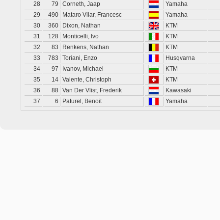
28
79
Corneth, Jaap
Yamaha
29
490
Mataro Vilar, Francesc
Yamaha
30
360
Dixon, Nathan
KTM
31
128
Monticelli, Ivo
KTM
32
83
Renkens, Nathan
KTM
33
783
Toriani, Enzo
Husqvarna
34
97
Ivanov, Michael
KTM
35
14
Valente, Christoph
KTM
36
88
Van Der Vlist, Frederik
Kawasaki
37
6
Paturel, Benoit
Yamaha