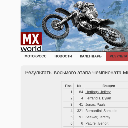
МОТОКРОСС
НОВОСТИ
КАЛЕНДАРЬ
РЕЗУЛЬТА
Результаты восьмого этапа Чемпионата М
Поз
№
Гонщик
1
84
Herlings, Jeffrey
2
4
Ferrandis, Dylan
3
41
Jonas, Pauls
4
321
Bernardini, Samuele
5
91
Seewer, Jeremy
6
6
Paturel, Benoit