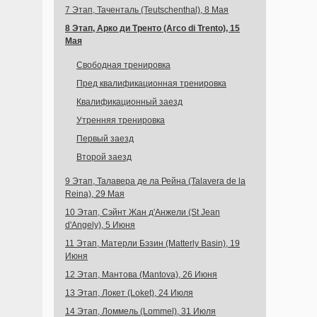
7 Этап, Таченталь (Teutschenthal), 8 Мая
8 Этап, Арко ди Тренто (Arco di Trento), 15
Мая
Свободная тренировка
Пред квалификационная тренировка
Квалификационный заезд
Утренняя тренировка
Первый заезд
Второй заезд
9 Этап, Талавера де ла Рейна (Talavera de la
Reina), 29 Мая
10 Этап, Сэйнт Жан д'Анжели (St Jean
d'Angely), 5 Июня
11 Этап, Матерли Бэзин (Matterly Basin), 19
Июня
12 Этап, Мантова (Mantova), 26 Июня
13 Этап, Локет (Loket), 24 Июля
14 Этап, Ломмель (Lommel), 31 Июля