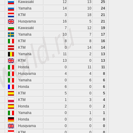
Kawasaki
12
13
25
Yamaha
14
10
24
KTM
3
18
21
Husqvarna
16
5
21
Kawasaki
7
12
19
Yamaha
10
7
17
KTM
8
8
16
KTM
0
14
14
Yamaha
11
2
13
KTM
13
0
13
Honda
0
11
11
Husqvarna
4
4
8
Yamaha
0
6
6
Honda
6
0
6
KTM
5
0
5
KTM
1
3
4
Honda
2
0
2
Yamaha
0
1
1
Honda
0
0
0
Husqvarna
0
0
0
KTM
0
0
0