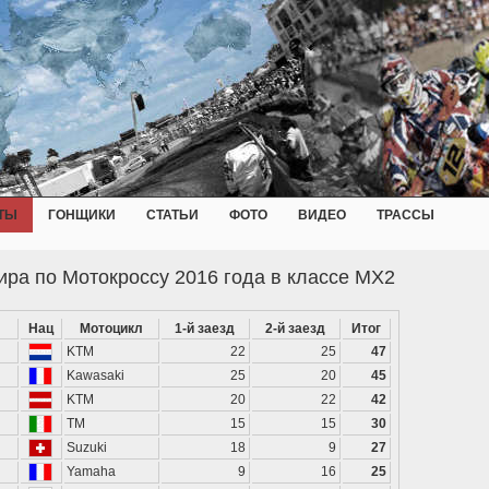
ТЫ
ГОНЩИКИ
СТАТЬИ
ФОТО
ВИДЕО
ТРАССЫ
ира по Мотокроссу 2016 года в классе MX2
Нац
Мотоцикл
1-й заезд
2-й заезд
Итог
KTM
22
25
47
Kawasaki
25
20
45
KTM
20
22
42
TM
15
15
30
Suzuki
18
9
27
Yamaha
9
16
25