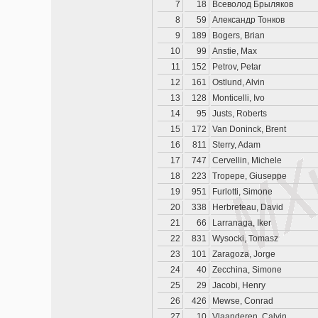
7
18
Всеволод Брыляков
8
59
Александр Тонков
9
189
Bogers, Brian
10
99
Anstie, Max
11
152
Petrov, Petar
12
161
Ostlund, Alvin
13
128
Monticelli, Ivo
14
95
Justs, Roberts
15
172
Van Doninck, Brent
16
811
Sterry, Adam
17
747
Cervellin, Michele
18
223
Tropepe, Giuseppe
19
951
Furlotti, Simone
20
338
Herbreteau, David
21
66
Larranaga, Iker
22
831
Wysocki, Tomasz
23
101
Zaragoza, Jorge
24
40
Zecchina, Simone
25
29
Jacobi, Henry
26
426
Mewse, Conrad
27
10
Vlaanderen, Calvin