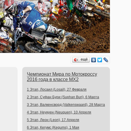
ещё
Чемпионат Мира по Мотокроссу
2016 года в классе MX2
1 Этап, Лосаил (Losail), 27 Февраля
2 Этап, Суфан Бури (Suphan Buri), 6 Марта
3 Этап, Валкенсворд (Valkenswaard), 28 Марта
4 Этап, Неукуен (Neuquen), 10 Апреля
5 Этап, Леон (Leon), 17 Апреля
6 Этап, Кегумс (Kegums), 1 Мая