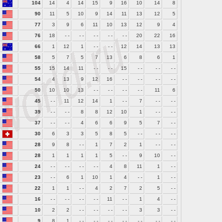
104
14
4
14
15
9
16
10
14
8
90
11
5
10
9
14
11
13
12
5
77
3
9
6
11
10
13
12
9
4
76
18
- -
- -
- -
- -
- -
20
22
16
66
1
12
1
- -
- -
12
14
13
13
58
5
7
5
7
13
6
8
6
1
55
15
14
11
- -
- -
15
- -
- -
- -
54
4
13
9
12
16
- -
- -
- -
- -
50
10
10
13
- -
- -
- -
- -
11
6
45
- -
11
12
14
1
- -
7
- -
- -
39
- -
- -
8
8
12
10
1
- -
- -
37
- -
- -
4
6
6
9
5
7
- -
30
6
3
3
5
8
5
- -
- -
- -
28
9
8
- -
1
7
2
1
- -
- -
28
1
1
1
1
5
- -
9
10
- -
24
- -
- -
- -
- -
4
8
11
1
- -
23
- -
6
1
10
1
4
- -
1
- -
22
1
1
- -
4
2
7
2
5
- -
16
- -
- -
- -
- -
11
- -
1
4
- -
10
2
2
- -
- -
- -
- -
3
3
- -
9
8
1
- -
- -
- -
- -
- -
- -
- -