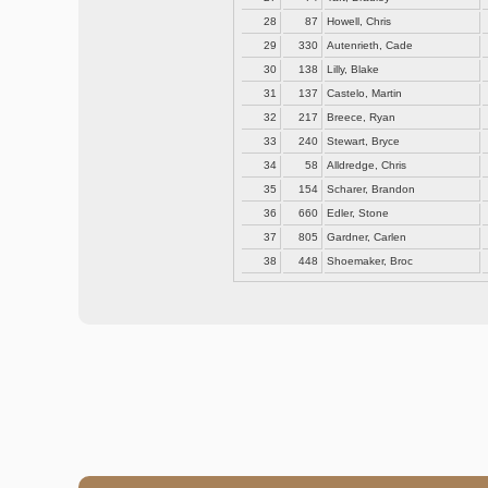
28
87
Howell, Chris
29
330
Autenrieth, Cade
30
138
Lilly, Blake
31
137
Castelo, Martin
32
217
Breece, Ryan
33
240
Stewart, Bryce
34
58
Alldredge, Chris
35
154
Scharer, Brandon
36
660
Edler, Stone
37
805
Gardner, Carlen
38
448
Shoemaker, Broc