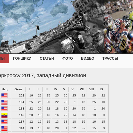
ТЫ
ГОНЩИКИ
СТАТЬИ
ФОТО
ВИДЕО
ТРАССЫ
ркроссу 2017, западный дивизион
Нац
Очки
I
II
III
IV
V
VI
VII
VIII
IX
202
16
22
25
25
25
25
22
20
22
164
25
25
20
22
20
1
16
25
10
163
22
20
22
18
15
20
25
1
20
145
20
18
16
16
22
14
18
18
3
137
12
15
15
13
18
18
15
16
15
114
13
16
18
20
1
22
- -
15
9