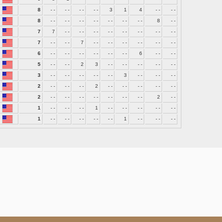
8
- -
- -
- -
- -
3
1
4
- -
- -
8
- -
- -
- -
- -
- -
- -
- -
8
- -
7
7
- -
- -
- -
- -
- -
- -
- -
- -
7
- -
- -
7
- -
- -
- -
- -
- -
- -
6
- -
- -
- -
- -
- -
- -
6
- -
- -
5
- -
- -
2
3
- -
- -
- -
- -
- -
3
- -
- -
- -
- -
- -
3
- -
- -
- -
2
- -
- -
- -
2
- -
- -
- -
- -
- -
2
- -
- -
- -
- -
- -
- -
- -
2
- -
1
- -
- -
- -
1
- -
- -
- -
- -
- -
1
- -
- -
- -
- -
- -
1
- -
- -
- -