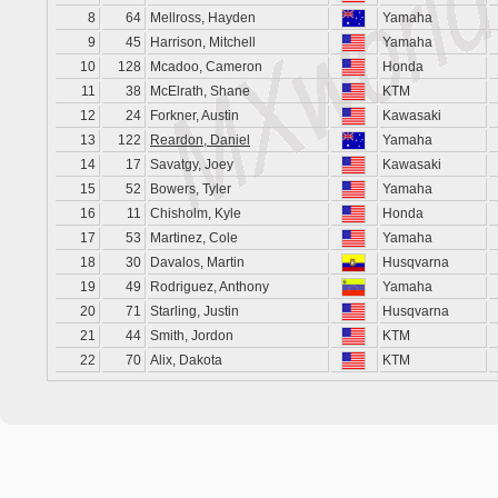
8
64
Mellross, Hayden
Yamaha
9
45
Harrison, Mitchell
Yamaha
10
128
Mcadoo, Cameron
Honda
11
38
McElrath, Shane
KTM
12
24
Forkner, Austin
Kawasaki
13
122
Reardon, Daniel
Yamaha
14
17
Savatgy, Joey
Kawasaki
15
52
Bowers, Tyler
Yamaha
16
11
Chisholm, Kyle
Honda
17
53
Martinez, Cole
Yamaha
18
30
Davalos, Martin
Husqvarna
19
49
Rodriguez, Anthony
Yamaha
20
71
Starling, Justin
Husqvarna
21
44
Smith, Jordon
KTM
22
70
Alix, Dakota
KTM