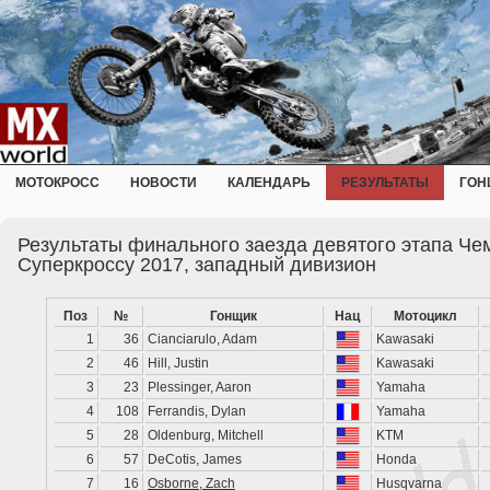
МОТОКРОСС
НОВОСТИ
КАЛЕНДАРЬ
РЕЗУЛЬТАТЫ
ГОН
Результаты финального заезда девятого этапа Че
Суперкроссу 2017, западный дивизион
Поз
№
Гонщик
Нац
Мотоцикл
1
36
Cianciarulo, Adam
Kawasaki
2
46
Hill, Justin
Kawasaki
3
23
Plessinger, Aaron
Yamaha
4
108
Ferrandis, Dylan
Yamaha
5
28
Oldenburg, Mitchell
KTM
6
57
DeCotis, James
Honda
7
16
Osborne, Zach
Husqvarna