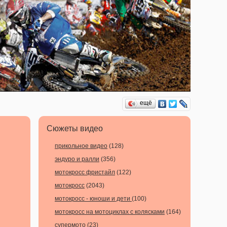
ещё
Сюжеты видео
прикольное видео
(128)
эндуро и ралли
(356)
мотокросс фристайл
(122)
мотокросс
(2043)
мотокросс - юноши и дети
(100)
мотокросс на мотоциклах с колясками
(164)
супермото
(23)