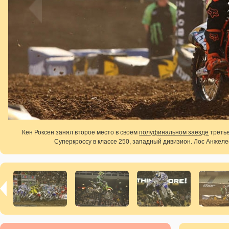
Кен Роксен занял второе место в своем
полуфинальном заезде
третье
Суперкроссу в классе 250, западный дивизион. Лос Анжелес