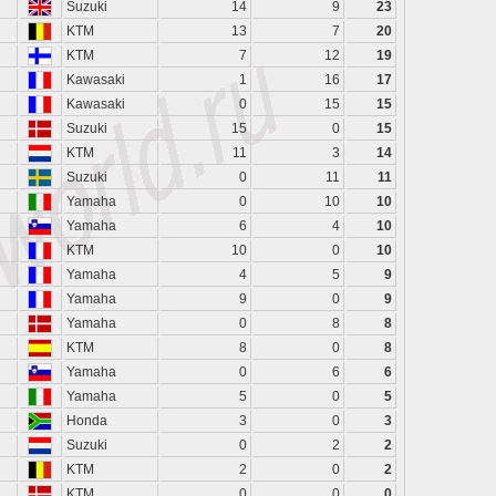
Suzuki
14
9
23
KTM
13
7
20
KTM
7
12
19
Kawasaki
1
16
17
Kawasaki
0
15
15
Suzuki
15
0
15
KTM
11
3
14
Suzuki
0
11
11
Yamaha
0
10
10
Yamaha
6
4
10
KTM
10
0
10
Yamaha
4
5
9
Yamaha
9
0
9
Yamaha
0
8
8
KTM
8
0
8
Yamaha
0
6
6
Yamaha
5
0
5
Honda
3
0
3
Suzuki
0
2
2
KTM
2
0
2
KTM
0
0
0