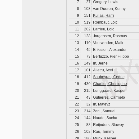
7
27
Gregory, Lewis
8
103
van Dueren, Kenny
9
151
Kullas, Harri
10
519
Rombaut, Loic
11
202
Larrieu, Loic
12
128
Jorgensen, Rasmus
13
110
Voorwinden, Maik
14
45
Eriksson, Alexander
15
73
Bertuzzo, Pier Filippo
16
149
Irt, Jernej
17
101
Alletru, Axel
18
412
Soubeyras, Cedric
19
430
Charlier, Christophe
20
215
Lunggaard, Kasper
21
43
Gutierrez, Carmelo
22
32
Irt, Matevz
23
214
Zeni, Samuel
24
144
Naude, Sacha
25
88
Reijnders, Stuwey
26
102
Rau, Tommy
28
180
Munk, Kasper