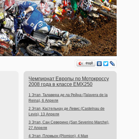
ещё
Чемпионат Европы по Мотокроссу
2008 года в классе EMX250
1 Этап, Талавера де ла Рейна (Talavera de la
Reina), 6 Апреля
2 Этап, Кастельнау де Левис (Castelnau de
Levis), 13 Апреля
3 Этап, Сан Северино (San Severino Marche),
27 Апреля
4 Этап, Пломьон (Plomion), 4 Мая