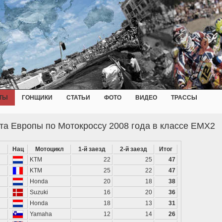
ТЫ
ГОНЩИКИ
СТАТЬИ
ФОТО
ВИДЕО
ТРАССЫ
та Европы по Мотокроссу 2008 года в классе EMX2
Нац
Мотоцикл
1-й заезд
2-й заезд
Итог
KTM
22
25
47
KTM
25
22
47
Honda
20
18
38
Suzuki
16
20
36
Honda
18
13
31
Yamaha
12
14
26