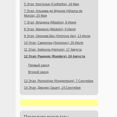
5 Этап, Кортелья (Corthelha), 18 Мая
7 Этап, Альхама де Мурция (Alhama de
Murcia), 25 Мая
7 Этап, Младина (Mladina), 8 Июня
8 Этап, Маркело (Markelo), 6 Июля
9 Этап, Орехова Вас (Orehova Vas), 13 Июля
10 Этап, Сверепец (Sverepec), 20 Июля
11 Этап, Хейнола (Heinola), 17 Августа
12 Этап, Рандерс (Randers), 24 Августа
Первый заезд
Второй заезд
13 Этап, Роггенбург (Roggenburg), 7 Сентября
14 Этап, Джауер (Jauer), 14 Сентября
Последние результаты