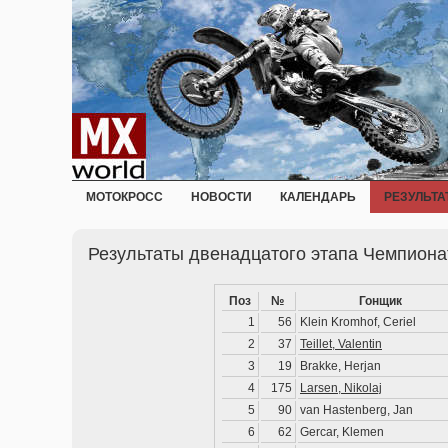
МОТОКРОСС
НОВОСТИ
КАЛЕНДАРЬ
РЕЗУЛЬТА
Результаты двенадцатого этапа Чемпиона
Поз
№
Гонщик
1
56
Klein Kromhof, Ceriel
2
37
Teillet, Valentin
3
19
Brakke, Herjan
4
175
Larsen, Nikolaj
5
90
van Hastenberg, Jan
6
62
Gercar, Klemen