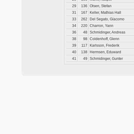
29
136
Olsen, Stefan
31
167
Keller, Mathias Hall
33
262
Del Segato, Giacomo
34
220
Charron, Yann
36
48
Schmidinger, Andreas
38
98
Coldenhoff, Glenn
39
117
Karlsson, Frederik
40
138
Hermsen, Eduward
41
49
Schmidinger, Gunter