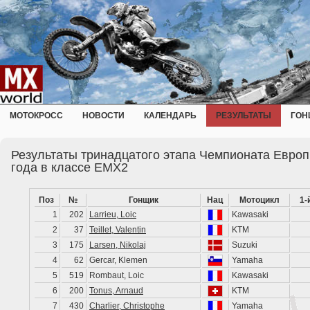
МОТОКРОСС
НОВОСТИ
КАЛЕНДАРЬ
РЕЗУЛЬТАТЫ
ГОН
Результаты тринадцатого этапа Чемпионата Европ
года в классе EMX2
Поз
№
Гонщик
Нац
Мотоцикл
1-
1
202
Larrieu, Loic
Kawasaki
2
37
Teillet, Valentin
KTM
3
175
Larsen, Nikolaj
Suzuki
4
62
Gercar, Klemen
Yamaha
5
519
Rombaut, Loic
Kawasaki
6
200
Tonus, Arnaud
KTM
7
430
Charlier, Christophe
Yamaha