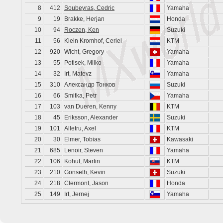
8
412
Soubeyras, Cedric
Yamaha
9
19
Brakke, Herjan
Honda
10
94
Roczen, Ken
Suzuki
11
56
Klein Kromhof, Ceriel
KTM
12
920
Wicht, Gregory
Yamaha
13
55
Potisek, Milko
Yamaha
14
32
Irt, Matevz
Yamaha
15
310
Александр Тонков
Suzuki
16
66
Smitka, Petr
Yamaha
17
103
van Dueren, Kenny
KTM
18
45
Eriksson, Alexander
Suzuki
19
101
Alletru, Axel
KTM
20
30
Elmer, Tobias
Kawasaki
21
685
Lenoir, Steven
Yamaha
22
106
Kohut, Martin
KTM
23
210
Gonseth, Kevin
Suzuki
24
218
Clermont, Jason
Honda
25
149
Irt, Jernej
Yamaha