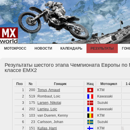
МОТОКРОСС
НОВОСТИ
КАЛЕНДАРЬ
РЕЗУЛЬТАТЫ
ГОН
Результаты шестого этапа Чемпионата Европы по 
классе EMX2
Поз
№
Гонщик
Нац
Мотоцикл
1-
1
200
Tonus, Arnaud
KTM
2
519
Rombaut, Loic
Kawasaki
3
175
Larsen, Nikolaj
Suzuki
4
202
Larrieu, Loic
Kawasaki
5
103
van Dueren, Kenny
KTM
6
23
Carlsson, Johan
Suzuki
7
151
Kullas, Harri
KTM