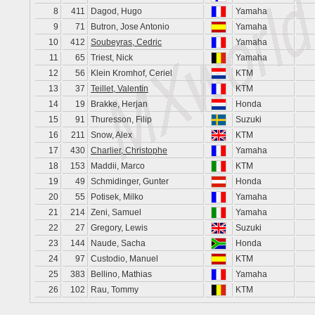
8
411
Dagod, Hugo
Yamaha
9
71
Butron, Jose Antonio
Yamaha
10
412
Soubeyras, Cedric
Yamaha
11
65
Triest, Nick
Yamaha
12
56
Klein Kromhof, Ceriel
KTM
13
37
Teillet, Valentin
KTM
14
19
Brakke, Herjan
Honda
15
91
Thuresson, Filip
Suzuki
16
211
Snow, Alex
KTM
17
430
Charlier, Christophe
Yamaha
18
153
Maddii, Marco
KTM
19
49
Schmidinger, Gunter
Honda
20
55
Potisek, Milko
Yamaha
21
214
Zeni, Samuel
Yamaha
22
27
Gregory, Lewis
Suzuki
23
144
Naude, Sacha
Honda
24
97
Custodio, Manuel
KTM
25
383
Bellino, Mathias
Yamaha
26
102
Rau, Tommy
KTM