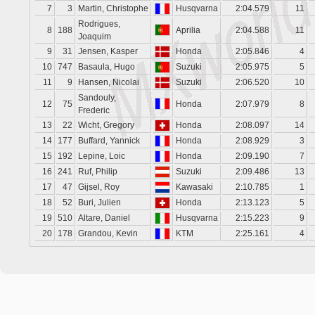
7
3
Martin, Christophe
Husqvarna
2:04.579
11
Rodrigues,
8
188
Aprilia
2:04.588
11
Joaquim
9
31
Jensen, Kasper
Honda
2:05.846
4
10
747
Basaula, Hugo
Suzuki
2:05.975
5
11
9
Hansen, Nicolai
Suzuki
2:06.520
10
Sandouly,
12
75
Honda
2:07.979
8
Frederic
13
22
Wicht, Gregory
Honda
2:08.097
14
14
177
Buffard, Yannick
Honda
2:08.929
3
15
192
Lepine, Loic
Honda
2:09.190
7
16
241
Ruf, Philip
Suzuki
2:09.486
13
17
47
Gijsel, Roy
Kawasaki
2:10.785
1
18
52
Buri, Julien
Honda
2:13.123
5
19
510
Altare, Daniel
Husqvarna
2:15.223
9
20
178
Grandou, Kevin
KTM
2:25.161
4