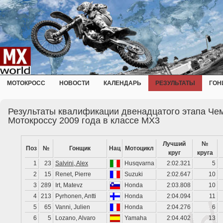
МОТОКРОСС
НОВОСТИ
КАЛЕНДАРЬ
РЕЗУЛЬТАТЫ
ГОН
Результаты квалификации двенадцатого этапа Че
Мотокроссу 2009 года в классе MX3
Лучший
№
Поз
№
Гонщик
Нац
Мотоцикл
круг
круга
1
23
Salvini, Alex
Husqvarna
2:02.321
5
2
15
Renet, Pierre
Suzuki
2:02.647
10
3
289
Irt, Matevz
Honda
2:03.808
10
4
213
Pyrhonen, Antti
Honda
2:04.094
11
5
65
Vanni, Julien
Honda
2:04.276
6
6
5
Lozano, Alvaro
Yamaha
2:04.402
13