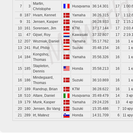
Martin,
7
3
Husqvarna
36:14.301
17
1:00.
Christophe
8
187
Hvam, Kennet
Yamaha
36:26.315
17
1:12.
9
31
Jensen, Kasper
Honda
36:28.933
17
1:15.
10
161
Sorensen, Jim
KTM
37:17.144
17
2:03.
11
47
Gijsel, Roy
Kawasaki
37:32.807
17
2:19.
12
207
Wozniak, Daniel
Yamaha
35:17.762
16
1 к
13
241
Ruf, Philip
Suzuki
35:48.154
16
1 к
Kongshoj,
14
184
Yamaha
35:56.326
16
1 к
Thomas
Stapleton,
15
185
Honda
35:58.213
16
1 к
Dennis
Mindegaard,
16
186
Suzuki
36:10.869
16
1 к
Thomas
17
189
Randrup, Brian
KTM
36:28.622
16
1 к
18
510
Altare, Daniel
Husqvarna
35:49.479
14
3 кр
19
179
Munk, Kasper
Yamaha
29:24.226
13
4 кр
20
180
Jensen, Bo Vang
Suzuki
15:35.486
7
10 кру
21
289
Irt, Matevz
Honda
14:31.709
6
11 кру