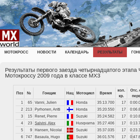
МОТОКРОСС
НОВОСТИ
КАЛЕНДАРЬ
РЕЗУЛЬТАТЫ
ГОН
Результаты первого заезда четырнадцатого этапа
Мотокроссу 2009 года в классе MX3
кол.
Отс. 
Поз
№
Гонщик
Нац
Мотоцикл
Время
кр.
перв
1
65
Vanni, Julien
Honda
35:13.700
17
0:00.
2
213
Pyrhonen, Antti
Honda
35:20.550
17
0:06.
3
15
Renet, Pierre
Suzuki
35:24.582
17
0:10.
4
23
Salvini, Alex
Husqvarna
35:27.406
17
0:13.
5
9
Hansen, Nicolai
Suzuki
35:37.035
17
0:23.
6
747
Basaula, Hugo
Suzuki
36:01.576
17
0:47.