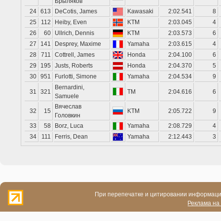
Брыляков
24
613
DeCotis, James
Kawasaki
2:02.541
8
25
112
Heiby, Even
KTM
2:03.045
4
26
60
Ullrich, Dennis
KTM
2:03.573
6
27
141
Desprey, Maxime
Yamaha
2:03.615
4
28
711
Cottrell, James
Honda
2:04.100
6
29
195
Justs, Roberts
Honda
2:04.370
5
30
951
Furlotti, Simone
Yamaha
2:04.534
9
Bernardini,
31
321
TM
2:04.616
6
Samuele
Вячеслав
32
15
KTM
2:05.722
9
Головкин
33
58
Borz, Luca
Yamaha
2:08.729
4
34
111
Ferris, Dean
Yamaha
2:12.443
3
При перепечатке и цитировании информации
Реклама на