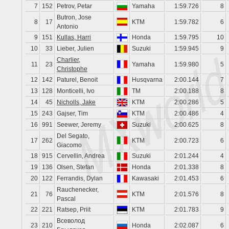
7
152
Petrov, Petar
Yamaha
1:59.726
8
Butron, Jose
8
17
KTM
1:59.782
6
Antonio
9
151
Kullas, Harri
Honda
1:59.795
10
10
33
Lieber, Julien
Suzuki
1:59.945
9
Charlier,
11
23
Yamaha
1:59.980
5
Christophe
12
142
Paturel, Benoit
Husqvarna
2:00.144
7
13
128
Monticelli, Ivo
TM
2:00.188
8
14
45
Nicholls, Jake
KTM
2:00.286
5
15
243
Gajser, Tim
KTM
2:00.486
4
16
991
Seewer, Jeremy
Suzuki
2:00.625
8
Del Segato,
17
262
KTM
2:00.723
6
Giacomo
18
915
Cervellin, Andrea
Suzuki
2:01.244
4
19
136
Olsen, Stefan
Honda
2:01.338
8
20
122
Ferrandis, Dylan
Kawasaki
2:01.453
6
Rauchenecker,
21
76
KTM
2:01.576
8
Pascal
22
221
Ratsep, Priit
KTM
2:01.783
9
Всеволод
23
210
Honda
2:02.087
6