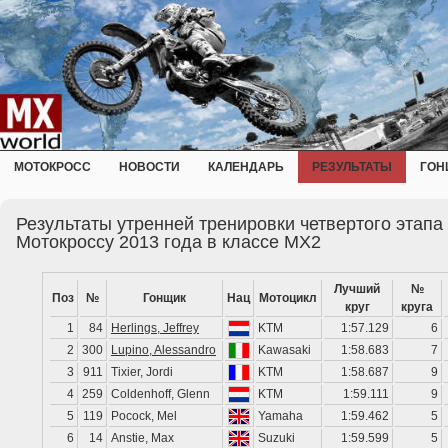
МОТОКРОСС
НОВОСТИ
КАЛЕНДАРЬ
РЕЗУЛЬТАТЫ
ГОН
Результаты утренней тренировки четвертого этап
Мотокроссу 2013 года в классе MX2
Лучший
№
Поз
№
Гонщик
Нац
Мотоцикл
круг
круга
1
84
Herlings, Jeffrey
KTM
1:57.129
6
2
300
Lupino, Alessandro
Kawasaki
1:58.683
7
3
911
Tixier, Jordi
KTM
1:58.687
9
4
259
Coldenhoff, Glenn
KTM
1:59.111
9
5
119
Pocock, Mel
Yamaha
1:59.462
5
6
14
Anstie, Max
Suzuki
1:59.599
5