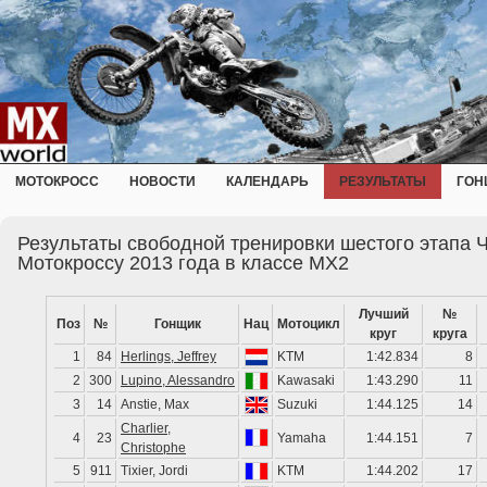
МОТОКРОСС
НОВОСТИ
КАЛЕНДАРЬ
РЕЗУЛЬТАТЫ
ГОН
Результаты свободной тренировки шестого этапа 
Мотокроссу 2013 года в классе MX2
Лучший
№
Поз
№
Гонщик
Нац
Мотоцикл
круг
круга
1
84
Herlings, Jeffrey
KTM
1:42.834
8
2
300
Lupino, Alessandro
Kawasaki
1:43.290
11
3
14
Anstie, Max
Suzuki
1:44.125
14
Charlier,
4
23
Yamaha
1:44.151
7
Christophe
5
911
Tixier, Jordi
KTM
1:44.202
17