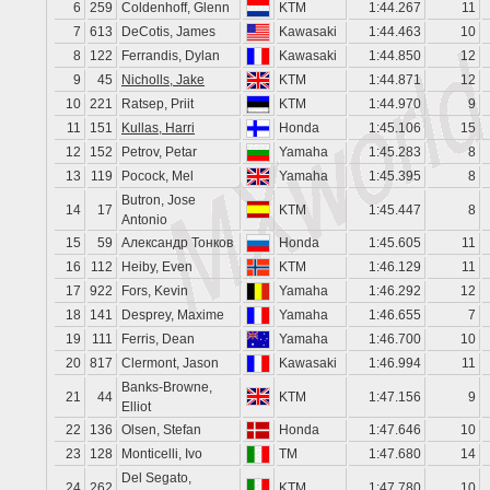
6
259
Coldenhoff, Glenn
KTM
1:44.267
11
7
613
DeCotis, James
Kawasaki
1:44.463
10
8
122
Ferrandis, Dylan
Kawasaki
1:44.850
12
9
45
Nicholls, Jake
KTM
1:44.871
12
10
221
Ratsep, Priit
KTM
1:44.970
9
11
151
Kullas, Harri
Honda
1:45.106
15
12
152
Petrov, Petar
Yamaha
1:45.283
8
13
119
Pocock, Mel
Yamaha
1:45.395
8
Butron, Jose
14
17
KTM
1:45.447
8
Antonio
15
59
Александр Тонков
Honda
1:45.605
11
16
112
Heiby, Even
KTM
1:46.129
11
17
922
Fors, Kevin
Yamaha
1:46.292
12
18
141
Desprey, Maxime
Yamaha
1:46.655
7
19
111
Ferris, Dean
Yamaha
1:46.700
10
20
817
Clermont, Jason
Kawasaki
1:46.994
11
Banks-Browne,
21
44
KTM
1:47.156
9
Elliot
22
136
Olsen, Stefan
Honda
1:47.646
10
23
128
Monticelli, Ivo
TM
1:47.680
14
Del Segato,
24
262
KTM
1:47.780
10