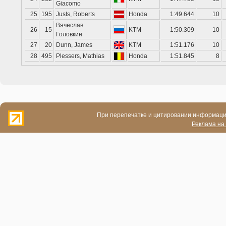
Giacomo
25
195
Justs, Roberts
Honda
1:49.644
10
Вячеслав
26
15
KTM
1:50.309
10
Головкин
27
20
Dunn, James
KTM
1:51.176
10
28
495
Plessers, Mathias
Honda
1:51.845
8
При перепечатке и цитировании информации
Реклама на