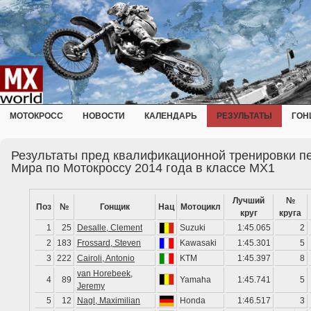
МОТОКРОСС
НОВОСТИ
КАЛЕНДАРЬ
РЕЗУЛЬТАТЫ
ГОН
Результаты пред квалификационной тренировки п
Мира по Мотокроссу 2014 года в классе MX1
Лучший
№
Поз
№
Гонщик
Нац
Мотоцикл
круг
круга
1
25
Desalle, Clement
Suzuki
1:45.065
2
2
183
Frossard, Steven
Kawasaki
1:45.301
5
3
222
Cairoli, Antonio
KTM
1:45.397
8
van Horebeek,
4
89
Yamaha
1:45.741
5
Jeremy
5
12
Nagl, Maximilian
Honda
1:46.517
3