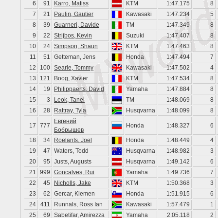
6
91
Karro, Matiss
KTM
1:47.175
8
7
21
Paulin, Gautier
Kawasaki
1:47.234
5
8
39
Guarneri, Davide
TM
1:47.349
8
9
22
Strijbos, Kevin
Suzuki
1:47.407
8
10
24
Simpson, Shaun
KTM
1:47.463
8
11
51
Getteman, Jens
Honda
1:47.494
7
12
100
Searle, Tommy
Kawasaki
1:47.502
4
13
121
Boog, Xavier
KTM
1:47.534
8
14
19
Philippaerts, David
Yamaha
1:47.884
8
15
3
Leok, Tanel
TM
1:48.069
8
16
28
Rattray, Tyla
Husqvarna
1:48.099
8
Евгений
17
777
Honda
1:48.327
6
Бобрышев
18
34
Roelants, Joel
Honda
1:48.449
4
19
47
Waters, Todd
Husqvarna
1:48.982
3
20
95
Justs, Augusts
Husqvarna
1:49.142
6
21
999
Goncalves, Rui
Yamaha
1:49.736
7
22
45
Nicholls, Jake
KTM
1:50.368
3
23
62
Gercar, Klemen
Honda
1:51.915
6
24
411
Runnals, Ross Ian
Kawasaki
1:57.479
1
25
69
Sabetifar, Amirezza
Yamaha
2:05.118
2