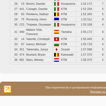
26
15
Bonini, Davide
Husqvarna
1:52.172
7
27
441
Cislaghi, Davide
KTM
1:52.334
5
28
83
Renkens, Nathan
KTM
1:52.345
5
29
75
Roosiorg, Henri
KTM
1:52.511
9
30
223
Tropepe, Giuseppe
Husqvarna
1:55.108
4
Mataro Vilar,
31
490
Yamaha
1:55.172
8
Francesc
32
14
Valente, Christoph
KTM
1:55.445
6
33
97
Ivanov, Michael
KTM
1:55.719
4
34
301
Takenaka, Junya
Suzuki
1:57.098
5
35
474
Boulard, Bryan
Kawasaki
1:57.370
6
36
981
Mars, Wesley
KTM
1:58.375
2
При перепечатке и цитировании информации
Реклама на