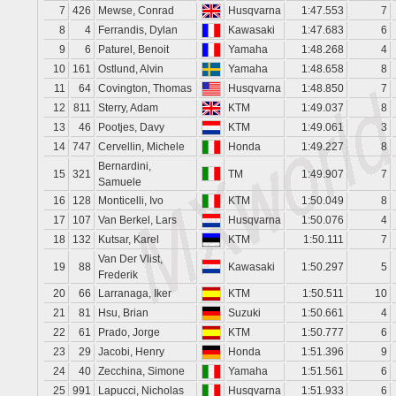
7
426
Mewse, Conrad
Husqvarna
1:47.553
7
8
4
Ferrandis, Dylan
Kawasaki
1:47.683
6
9
6
Paturel, Benoit
Yamaha
1:48.268
4
10
161
Ostlund, Alvin
Yamaha
1:48.658
8
11
64
Covington, Thomas
Husqvarna
1:48.850
7
12
811
Sterry, Adam
KTM
1:49.037
8
13
46
Pootjes, Davy
KTM
1:49.061
3
14
747
Cervellin, Michele
Honda
1:49.227
8
Bernardini,
15
321
TM
1:49.907
7
Samuele
16
128
Monticelli, Ivo
KTM
1:50.049
8
17
107
Van Berkel, Lars
Husqvarna
1:50.076
4
18
132
Kutsar, Karel
KTM
1:50.111
7
Van Der Vlist,
19
88
Kawasaki
1:50.297
5
Frederik
20
66
Larranaga, Iker
KTM
1:50.511
10
21
81
Hsu, Brian
Suzuki
1:50.661
4
22
61
Prado, Jorge
KTM
1:50.777
6
23
29
Jacobi, Henry
Honda
1:51.396
9
24
40
Zecchina, Simone
Yamaha
1:51.561
6
25
991
Lapucci, Nicholas
Husqvarna
1:51.933
6