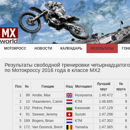
МОТОКРОСС
НОВОСТИ
КАЛЕНДАРЬ
РЕЗУЛЬТАТЫ
ГОН
Результаты свободной тренировки четырнадцатог
по Мотокроссу 2016 года в классе MX2
Лучший
№
Поз
№
Гонщик
Нац
Мотоцикл
круг
круга
1
99
Anstie, Max
Husqvarna
1:46.472
5
2
10
Vlaanderen, Calvin
KTM
1:46.695
9
3
152
Petrov, Petar
Kawasaki
1:47.129
4
4
91
Seewer, Jeremy
Suzuki
1:47.298
8
5
189
Bogers, Brian
KTM
1:47.302
8
6
172
Van Doninck, Brent
Yamaha
1:47.365
6