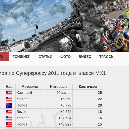
ТЫ
ГОНЩИКИ
СТАТЬИ
ФОТО
ВИДЕО
ТРАССЫ
ра по Суперкроссу 2011 года в классе MX1
Нац
Мотоцикл
Интервал
Кол. очков
Kawasaki
20 кругов
25
Yamaha
+6.360
22
Honda
+8.770
20
Suzuki
+9.224
18
Yamaha
+37.584
16
Honda
+40.329
15