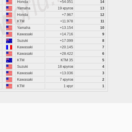
Honda
+54.051
14
Yamaha
19 кругов
13
Honda
+7.967
12
KTM
+11.978
11
Yamaha
+13.154
10
Kawasaki
+14.716
9
Suzuki
+17.099
8
Kawasaki
+20.145
7
Kawasaki
+28.422
6
KTM
KTM 35
5
Suzuki
18 кругов
4
Kawasaki
+13.036
3
Kawasaki
7 кругов
2
KTM
1 круг
1