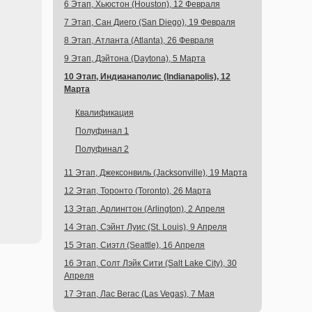
6 Этап, Хьюстон (Houston), 12 Февраля
7 Этап, Сан Диего (San Diego), 19 Февраля
8 Этап, Атланта (Atlanta), 26 Февраля
9 Этап, Дэйтона (Daytona), 5 Марта
10 Этап, Индианаполис (Indianapolis), 12
Марта
Квалификация
Полуфинал 1
Полуфинал 2
11 Этап, Джексонвиль (Jacksonville), 19 Марта
12 Этап, Торонто (Toronto), 26 Марта
13 Этап, Арлингтон (Arlington), 2 Апреля
14 Этап, Сэйнт Луис (St. Louis), 9 Апреля
15 Этап, Сиэтл (Seattle), 16 Апреля
16 Этап, Солт Лэйк Сити (Salt Lake City), 30
Апреля
17 Этап, Лас Вегас (Las Vegas), 7 Мая