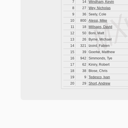
7
14
Windham, Kevin
8
27
Wey, Nicholas
9
36
Seely, Cole
10
800
Alessi, Mike
11
18
Millsaps, David
12
50
Boni, Matt
13
26
Byrne, Michael
14
321
Izoird, Fabien
15
39
Goerke, Matthew
16
942
Simmonds, Tye
17
62
Kiniry, Robert
18
38
Blose, Chris
19
9
Tedesco, Ivan
20
29
Short, Andrew