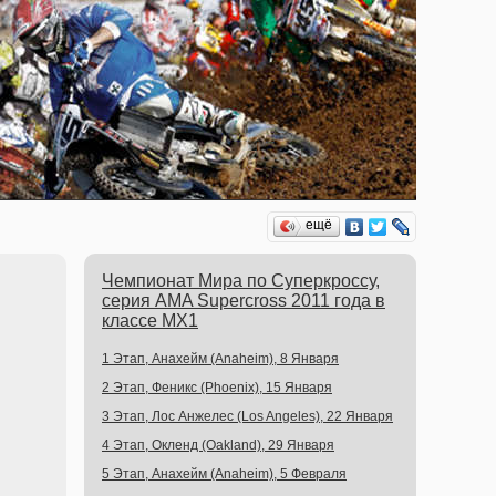
ещё
Чемпионат Мира по Суперкроссу,
серия AMA Supercross 2011 года в
классе MX1
1 Этап, Анахейм (Anaheim), 8 Января
2 Этап, Феникс (Phoenix), 15 Января
3 Этап, Лос Анжелес (Los Angeles), 22 Января
4 Этап, Окленд (Oakland), 29 Января
5 Этап, Анахейм (Anaheim), 5 Февраля