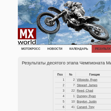
МОТОКРОСС
НОВОСТИ
КАЛЕНДАРЬ
РЕЗУЛЬТА
Результаты десятого этапа Чемпионата Ми
Поз
№
Гонщик
1
2
Villopoto, Ryan
2
7
Stewart, James
3
22
Reed, Chad
4
1
Dungey, Ryan
5
10
Brayton, Justin
6
41
Canard, Trey