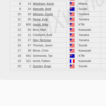
8
14
Windham, Kevin
Honda
9
24
Metcalfe, Brett
Suzuki
10
18
Millsaps, David
Yamaha
11
30
Regal, Kyle
Yamaha
12
800
Alessi, Mike
KTM
13
50
Boni, Matt
Kawasaki
14
11
Chisholm, Kyle
Yamaha
15
27
Wey, Nicholas
Yamaha
16
47
Thomas, Jason
Suzuki
17
38
Blose, Chris
Kawasaki
18
942
Simmonds, Tye
KTM
19
321
Izoird, Fabien
Kawasaki
20
1
Dungey, Ryan
Suzuki