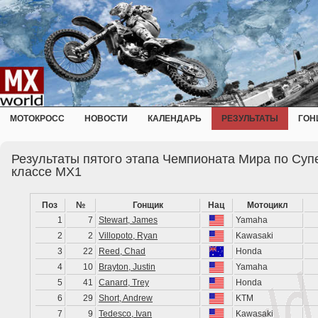
МОТОКРОСС
НОВОСТИ
КАЛЕНДАРЬ
РЕЗУЛЬТАТЫ
ГОН
Результаты пятого этапа Чемпионата Мира по Супе
классе MX1
Поз
№
Гонщик
Нац
Мотоцикл
1
7
Stewart, James
Yamaha
2
2
Villopoto, Ryan
Kawasaki
3
22
Reed, Chad
Honda
4
10
Brayton, Justin
Yamaha
5
41
Canard, Trey
Honda
6
29
Short, Andrew
KTM
7
9
Tedesco, Ivan
Kawasaki