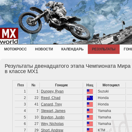
МОТОКРОСС
НОВОСТИ
КАЛЕНДАРЬ
РЕЗУЛЬТАТЫ
ГОН
Результаты двенадцатого этапа Чемпионата Мира 
в классе MX1
Поз
№
Гонщик
Нац
Мотоцикл
1
1
Dungey, Ryan
Suzuki
2
22
Reed, Chad
Honda
3
41
Canard, Trey
Honda
4
7
Stewart, James
Yamaha
5
10
Brayton, Justin
Yamaha
6
27
Wey, Nicholas
Yamaha
7
29
Short, Andrew
KTM