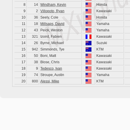
8
14
Windham, Kevin
Honda
9
2
Villopoto, Ryan
Kawasaki
10
36
Seely, Cole
Honda
11
18
Millsaps, David
Yamaha
12
43
Peick, Weston
Yamaha
13
321
Izoird, Fabien
Kawasaki
14
26
Byrne, Michael
Suzuki
15
942
Simmonds, Tye
KTM
16
50
Boni, Matt
Kawasaki
17
38
Blose, Chris
Kawasaki
18
9
Tedesco, Ivan
Kawasaki
19
74
Stroupe, Austin
Yamaha
20
800
Alessi, Mike
KTM