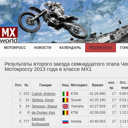
МОТОКРОСС
НОВОСТИ
КАЛЕНДАРЬ
РЕЗУЛЬТАТЫ
ГОН
Результаты второго заезда семнадцатого этапа Ч
Мотокроссу 2013 года в классе MX1
кол.
Отс.
Поз
№
Гонщик
Нац
Мотоцикл
Время
кр.
пер
1
222
Cairoli, Antonio
KTM
41:26.990
17
0:00.
2
22
Strijbos, Kevin
Suzuki
42:20.190
17
0:53.
3
24
Simpson, Shaun
Yamaha
42:27.929
17
1:00.
4
9
de Dycker, Ken
KTM
42:39.026
17
1:12.
Евгений
5
777
Honda
42:40.563
17
1:13.
Бобрышев