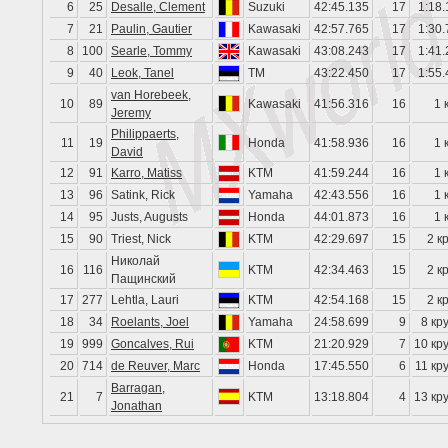
6
25
Desalle, Clement
Suzuki
42:45.135
17
1:18.
7
21
Paulin, Gautier
Kawasaki
42:57.765
17
1:30.
8
100
Searle, Tommy
Kawasaki
43:08.243
17
1:41.
9
40
Leok, Tanel
TM
43:22.450
17
1:55.
van Horebeek,
10
89
Kawasaki
41:56.316
16
1 
Jeremy
Philippaerts,
11
19
Honda
41:58.936
16
1 
David
12
91
Karro, Matiss
KTM
41:59.244
16
1 
13
96
Satink, Rick
Yamaha
42:43.556
16
1 
14
95
Justs, Augusts
Honda
44:01.873
16
1 
15
90
Triest, Nick
KTM
42:29.697
15
2 к
Николай
16
116
KTM
42:34.463
15
2 к
Пащинский
17
277
Lehtla, Lauri
KTM
42:54.168
15
2 к
18
34
Roelants, Joel
Yamaha
24:58.699
9
8 кр
19
999
Goncalves, Rui
KTM
21:20.929
7
10 кр
20
714
de Reuver, Marc
Honda
17:45.550
6
11 кр
Barragan,
21
7
KTM
13:18.804
4
13 кр
Jonathan