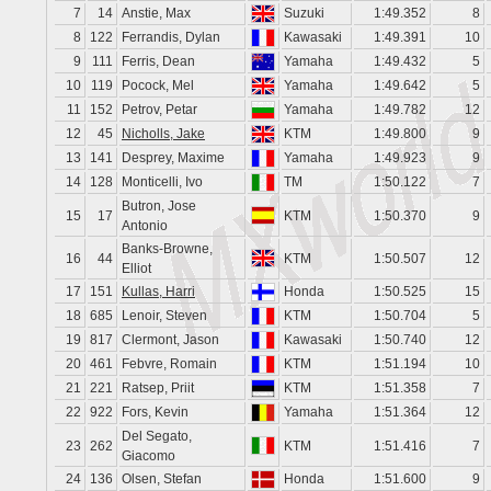
7
14
Anstie, Max
Suzuki
1:49.352
8
8
122
Ferrandis, Dylan
Kawasaki
1:49.391
10
9
111
Ferris, Dean
Yamaha
1:49.432
5
10
119
Pocock, Mel
Yamaha
1:49.642
5
11
152
Petrov, Petar
Yamaha
1:49.782
12
12
45
Nicholls, Jake
KTM
1:49.800
9
13
141
Desprey, Maxime
Yamaha
1:49.923
9
14
128
Monticelli, Ivo
TM
1:50.122
7
Butron, Jose
15
17
KTM
1:50.370
9
Antonio
Banks-Browne,
16
44
KTM
1:50.507
12
Elliot
17
151
Kullas, Harri
Honda
1:50.525
15
18
685
Lenoir, Steven
KTM
1:50.704
5
19
817
Clermont, Jason
Kawasaki
1:50.740
12
20
461
Febvre, Romain
KTM
1:51.194
10
21
221
Ratsep, Priit
KTM
1:51.358
7
22
922
Fors, Kevin
Yamaha
1:51.364
12
Del Segato,
23
262
KTM
1:51.416
7
Giacomo
24
136
Olsen, Stefan
Honda
1:51.600
9