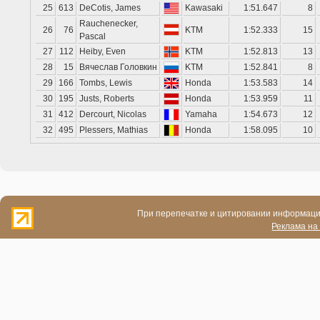
25
613
DeCotis, James
Kawasaki
1:51.647
8
Rauchenecker,
26
76
KTM
1:52.333
15
Pascal
27
112
Heiby, Even
KTM
1:52.813
13
28
15
Вячеслав Головкин
KTM
1:52.841
8
29
166
Tombs, Lewis
Honda
1:53.583
14
30
195
Justs, Roberts
Honda
1:53.959
11
31
412
Dercourt, Nicolas
Yamaha
1:54.673
12
32
495
Plessers, Mathias
Honda
1:58.095
10
При перепечатке и цитировании информации
Реклама на