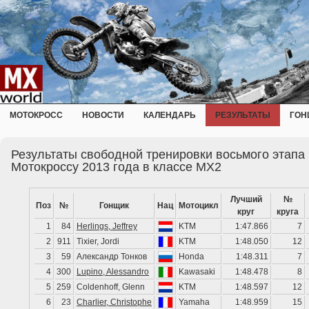
МОТОКРОСС
НОВОСТИ
КАЛЕНДАРЬ
РЕЗУЛЬТАТЫ
ГОН
Результаты свободной тренировки восьмого этапа
Мотокроссу 2013 года в классе MX2
Лучший
№
Поз
№
Гонщик
Нац
Мотоцикл
круг
круга
1
84
Herlings, Jeffrey
KTM
1:47.866
7
2
911
Tixier, Jordi
KTM
1:48.050
12
3
59
Александр Тонков
Honda
1:48.311
7
4
300
Lupino, Alessandro
Kawasaki
1:48.478
8
5
259
Coldenhoff, Glenn
KTM
1:48.597
12
6
23
Charlier, Christophe
Yamaha
1:48.959
15