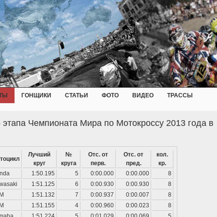
ТЫ
ГОНЩИКИ
СТАТЬИ
ФОТО
ВИДЕО
ТРАССЫ
 этапа Чемпионата Мира по Мотокроссу 2013 года в
Лучший
№
Отс. от
Отс. от
кол.
тоцикл
круг
круга
перв.
пред.
кр.
nda
1:50.195
5
0:00.000
0:00.000
8
wasaki
1:51.125
6
0:00.930
0:00.930
8
M
1:51.132
7
0:00.937
0:00.007
8
M
1:51.155
4
0:00.960
0:00.023
8
maha
1:51.224
5
0:01.029
0:00.069
5