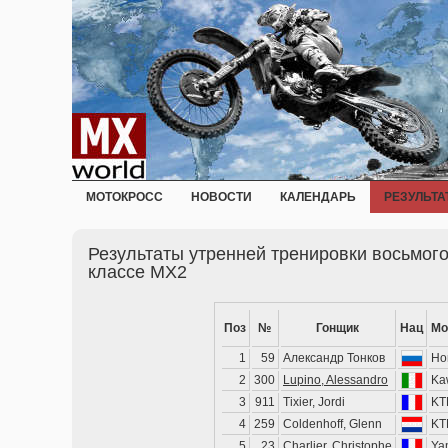
МОТОКРОСС
НОВОСТИ
КАЛЕНДАРЬ
РЕЗУЛЬТА
Результаты утренней тренировки восьмого
классе MX2
Поз
№
Гонщик
Нац
Мо
1
59
Александр Тонков
Ho
2
300
Lupino, Alessandro
Ka
3
911
Tixier, Jordi
KT
4
259
Coldenhoff, Glenn
KT
5
23
Charlier, Christophe
Ya