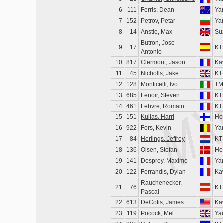
6
111
Ferris, Dean
Ya
7
152
Petrov, Petar
Ya
8
14
Anstie, Max
Su
Butron, Jose
9
17
KT
Antonio
10
817
Clermont, Jason
Ka
11
45
Nicholls, Jake
KT
12
128
Monticelli, Ivo
TM
13
685
Lenoir, Steven
KT
14
461
Febvre, Romain
KT
15
151
Kullas, Harri
Ho
16
922
Fors, Kevin
Ya
17
84
Herlings, Jeffrey
KT
18
136
Olsen, Stefan
Ho
19
141
Desprey, Maxime
Ya
20
122
Ferrandis, Dylan
Ka
Rauchenecker,
21
76
KT
Pascal
22
613
DeCotis, James
Ka
23
119
Pocock, Mel
Ya