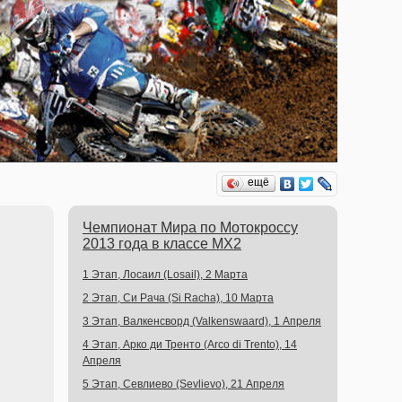
ещё
Чемпионат Мира по Мотокроссу
2013 года в классе MX2
1 Этап, Лосаил (Losail), 2 Марта
2 Этап, Си Рача (Si Racha), 10 Марта
3 Этап, Валкенсворд (Valkenswaard), 1 Апреля
4 Этап, Арко ди Тренто (Arco di Trento), 14
Апреля
5 Этап, Севлиево (Sevlievo), 21 Апреля