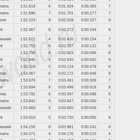
maha
1:51.619
6
0:01.424
0:00.395
7
maha
1:51.896
7
0:01.701
0:00.277
7
zuki
1:52.223
9
0:02.028
0:00.327
9
M
1:52.467
8
0:02.272
0:00.244
8
wasaki
1:52.621
4
0:02.426
0:00.154
7
M
1:52.752
9
0:02.557
0:00.131
9
1:52.798
8
0:02.603
0:00.046
8
M
1:52.840
4
0:02.645
0:00.042
9
M
1:53.319
5
0:03.124
0:00.479
6
nda
1:53.367
6
0:03.172
0:00.048
8
maha
1:53.676
7
0:03.481
0:00.309
7
M
1:53.694
8
0:03.499
0:00.018
8
nda
1:53.792
6
0:03.597
0:00.098
8
maha
1:53.842
5
0:03.647
0:00.050
7
wasaki
1:53.860
3
0:03.665
0:00.018
7
M
1:53.915
5
0:03.720
0:00.055
9
wasaki
1:54.156
8
0:03.961
0:00.241
8
maha
1:54.371
4
0:04.176
0:00.215
4