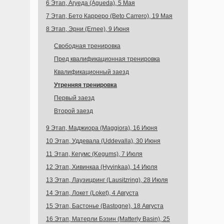
6 Этап, Агуеда (Agueda), 5 Мая
7 Этап, Бето Карреро (Beto Carrero), 19 Мая
8 Этап, Эрни (Ernee), 9 Июня
Свободная тренировка
Пред квалификационная тренировка
Квалификационный заезд
Утренняя тренировка
Первый заезд
Второй заезд
9 Этап, Маджиора (Maggiora), 16 Июня
10 Этап, Уддевала (Uddevalla), 30 Июня
11 Этап, Кегумс (Kegums), 7 Июля
12 Этап, Хивинкаа (Hyvinkaa), 14 Июля
13 Этап, Лаузицринг (Lausitzring), 28 Июля
14 Этап, Локет (Loket), 4 Августа
15 Этап, Бастонье (Bastogne), 18 Августа
16 Этап, Матерли Бэзин (Matterly Basin), 25